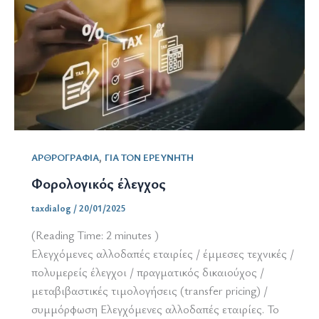
ενδοομιλική
τιμολόγηση
,
ΑΡΘΡΟΓΡΑΦΙΑ
ΓΙΑ ΤΟΝ ΕΡΕΥΝΗΤΗ
Φορολογικός έλεγχος
taxdialog
/
20/01/2025
(Reading Time:
2
minutes )
Ελεγχόμενες αλλοδαπές εταιρίες / έμμεσες τεχνικές /
πολυμερείς έλεγχοι / πραγματικός δικαιούχος /
μεταβιβαστικές τιμολογήσεις (transfer pricing) /
συμμόρφωση Ελεγχόμενες αλλοδαπές εταιρίες. Το