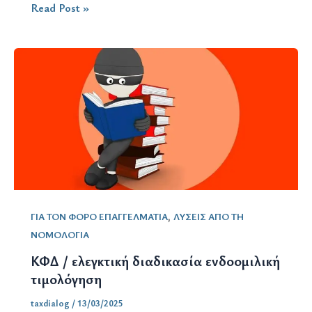
Φορολογικός
Read Post »
έλεγχος
,
ΓΙΑ ΤΟΝ ΦΟΡΟ ΕΠΑΓΓΕΛΜΑΤΙΑ
ΛΥΣΕΙΣ ΑΠΟ ΤΗ
ΝΟΜΟΛΟΓΙΑ
ΚΦΔ / ελεγκτική διαδικασία ενδοομιλική
τιμολόγηση
taxdialog
/
13/03/2025