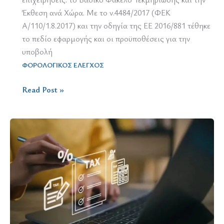
Έκθεση ανά Χώρα. Με το ν.4484/2017 (ΦΕΚ
Α/110/1.8.2017) και την οδηγία της ΕΕ 2016/881 τέθηκε
το πεδίο εφαρμογής και οι προϋποθέσεις για την
υποβολή
ΦΟΡΟΛΟΓΙΚΟΣ ΕΛΕΓΧΟΣ
Country
Read Post »
by
Country
Report
/
συνήθη
λάθη