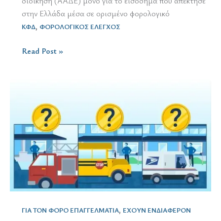
διοίκηση (ΑΑΔΕ) μόνο για το εισόδημα που απέκτησε
στην Ελλάδα μέσα σε ορισμένο φορολογικό
,
ΚΦΔ
ΦΟΡΟΛΟΓΙΚΟΣ ΕΛΕΓΧΟΣ
Μεταφορά
Read Post »
φορολογικής
κατοικίας
/
Διαδικασία
και
Παραδείγματα
,
ΓΙΑ ΤΟΝ ΦΟΡΟ ΕΠΑΓΓΕΛΜΑΤΙΑ
ΕΧΟΥΝ ΕΝΔΙΑΦΕΡΟΝ