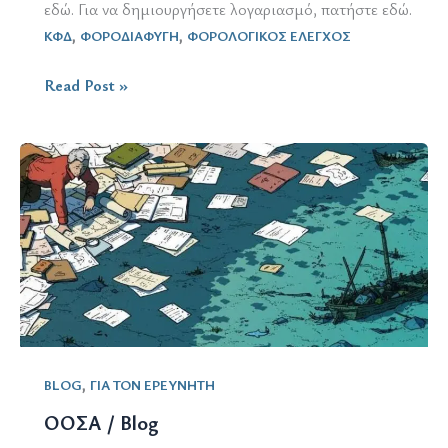
εδώ. Για να δημιουργήσετε λογαριασμό, πατήστε εδώ.
,
,
ΚΦΔ
ΦΟΡΟΔΙΑΦΥΓΗ
ΦΟΡΟΛΟΓΙΚΟΣ ΕΛΕΓΧΟΣ
ΚΦΔ
Read Post »
/
πρόστιμο
,
BLOG
ΓΙΑ ΤΟΝ ΕΡΕΥΝΗΤΗ
ΟΟΣΑ / Blog