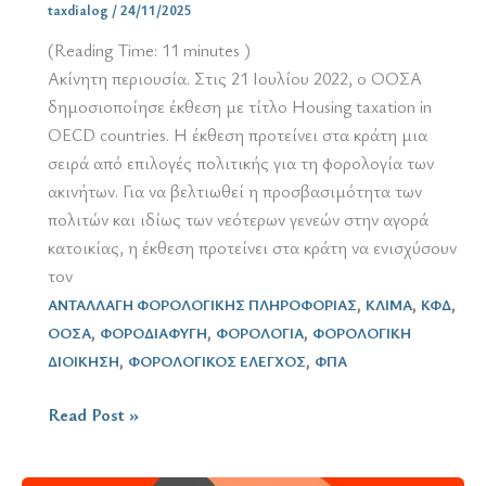
taxdialog
/
24/11/2025
(Reading Time:
11
minutes )
Ακίνητη περιουσία. Στις 21 Ιουλίου 2022, ο ΟΟΣΑ
δημοσιοποίησε έκθεση με τίτλο Housing taxation in
OECD countries. Η έκθεση προτείνει στα κράτη μια
σειρά από επιλογές πολιτικής για τη φορολογία των
ακινήτων. Για να βελτιωθεί η προσβασιμότητα των
πολιτών και ιδίως των νεότερων γενεών στην αγορά
κατοικίας, η έκθεση προτείνει στα κράτη να ενισχύσουν
τον
,
,
,
ΑΝΤΑΛΛΑΓΗ ΦΟΡΟΛΟΓΙΚΗΣ ΠΛΗΡΟΦΟΡΙΑΣ
ΚΛΙΜΑ
ΚΦΔ
,
,
,
ΟΟΣΑ
ΦΟΡΟΔΙΑΦΥΓΗ
ΦΟΡΟΛΟΓΙΑ
ΦΟΡΟΛΟΓΙΚΗ
,
,
ΔΙΟΙΚΗΣΗ
ΦΟΡΟΛΟΓΙΚΟΣ ΕΛΕΓΧΟΣ
ΦΠΑ
ΟΟΣΑ
Read Post »
/
Blog