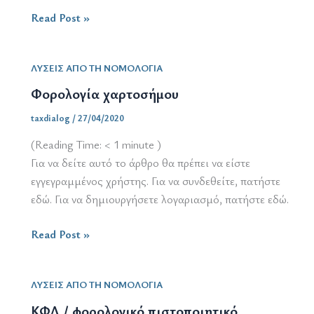
Φορολογική
Read Post »
απόφαση
τύπου
ΛΥΣΕΙΣ ΑΠΟ ΤΗ ΝΟΜΟΛΟΓΙΑ
taxruling
και
Φορολογία χαρτοσήμου
ανταγωνισμός
taxdialog
/
27/04/2020
(Reading Time:
< 1
minute )
Για να δείτε αυτό το άρθρο θα πρέπει να είστε
εγγεγραμμένος χρήστης. Για να συνδεθείτε, πατήστε
εδώ. Για να δημιουργήσετε λογαριασμό, πατήστε εδώ.
Φορολογία
Read Post »
χαρτοσήμου
ΛΥΣΕΙΣ ΑΠΟ ΤΗ ΝΟΜΟΛΟΓΙΑ
ΚΦΔ / φορολογικό πιστοποιητικό