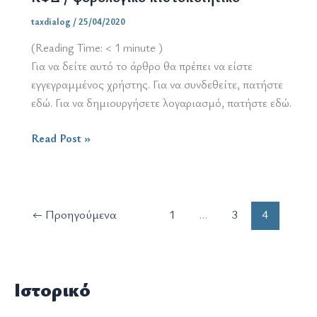
taxdialog
/
25/04/2020
(Reading Time:
< 1
minute )
Για να δείτε αυτό το άρθρο θα πρέπει να είστε
εγγεγραμμένος χρήστης. Για να συνδεθείτε, πατήστε
εδώ. Για να δημιουργήσετε λογαριασμό, πατήστε εδώ.
ΚΦΔ
Read Post »
/
φορολογικό
πιστοποιητικό
←
Προηγούμενα
1
…
3
4
Ιστορικό