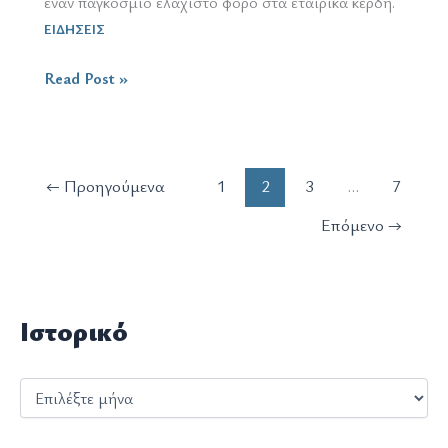
έναν παγκόσμιο ελάχιστο φόρο στα εταιρικά κέρδη.
ΕΙΔΗΣΕΙΣ
1.7.2022
Read Post »
/
διάσκεψη
για
την
←
Προηγούμενα
1
2
3
…
7
φορολόγηση
Επόμενο
→
των
εταιρικών
κερδών
Ιστορικό
Ι
σ
τ
ο