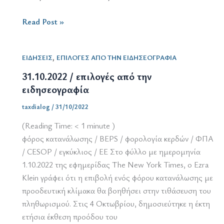
31.1.2023
Read Post »
/
επιλογές
,
ΕΙΔΗΣΕΙΣ
ΕΠΙΛΟΓΕΣ ΑΠΟ ΤΗΝ ΕΙΔΗΣΕΟΓΡΑΦΙΑ
από
την
31.10.2022 / επιλογές από την
ειδησεογραφία
ειδησεογραφία
taxdialog
/
31/10/2022
(Reading Time:
< 1
minute )
φόρος κατανάλωσης / BEPS / φορολογία κερδών / ΦΠΑ
/ CESOP / εγκύκλιος / ΕΕ Στο φύλλο με ημερομηνία
1.10.2022 της εφημερίδας The New York Times, ο Ezra
Klein γράφει ότι η επιβολή ενός φόρου κατανάλωσης με
προοδευτική κλίμακα θα βοηθήσει στην τιθάσευση του
πληθωρισμού. Στις 4 Οκτωβρίου, δημοσιεύτηκε η έκτη
ετήσια έκθεση προόδου του