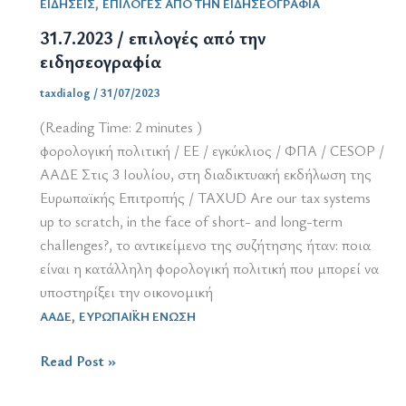
,
ΕΙΔΗΣΕΙΣ
ΕΠΙΛΟΓΕΣ ΑΠΟ ΤΗΝ ΕΙΔΗΣΕΟΓΡΑΦΙΑ
από
την
31.7.2023 / επιλογές από την
ειδησεογραφία
ειδησεογραφία
taxdialog
/
31/07/2023
(Reading Time:
2
minutes )
φορολογική πολιτική / ΕΕ / εγκύκλιος / ΦΠΑ / CESOP /
ΑΑΔΕ Στις 3 Ιουλίου, στη διαδικτυακή εκδήλωση της
Ευρωπαϊκής Επιτροπής / TAXUD Are our tax systems
up to scratch, in the face of short- and long-term
challenges?, το αντικείμενο της συζήτησης ήταν: ποια
είναι η κατάλληλη φορολογική πολιτική που μπορεί να
υποστηρίξει την οικονομική
,
ΑΑΔΕ
ΕΥΡΩΠΑΪΚΗ ΕΝΩΣΗ
31.7.2023
Read Post »
/