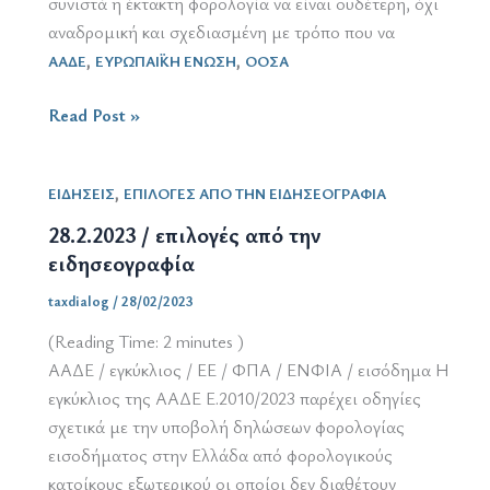
συνιστά η έκτακτη φορολογία να είναι ουδέτερη, όχι
αναδρομική και σχεδιασμένη με τρόπο που να
,
,
ΑΑΔΕ
ΕΥΡΩΠΑΪΚΗ ΕΝΩΣΗ
ΟΟΣΑ
31.3.2023
Read Post »
/
επιλογές
,
ΕΙΔΗΣΕΙΣ
ΕΠΙΛΟΓΕΣ ΑΠΟ ΤΗΝ ΕΙΔΗΣΕΟΓΡΑΦΙΑ
από
την
28.2.2023 / επιλογές από την
ειδησεογραφία
ειδησεογραφία
taxdialog
/
28/02/2023
(Reading Time:
2
minutes )
ΑΑΔΕ / εγκύκλιος / ΕΕ / ΦΠΑ / ΕΝΦΙΑ / εισόδημα Η
εγκύκλιος της ΑΑΔΕ Ε.2010/2023 παρέχει οδηγίες
σχετικά με την υποβολή δηλώσεων φορολογίας
εισοδήματος στην Ελλάδα από φορολογικούς
κατοίκους εξωτερικού οι οποίοι δεν διαθέτουν