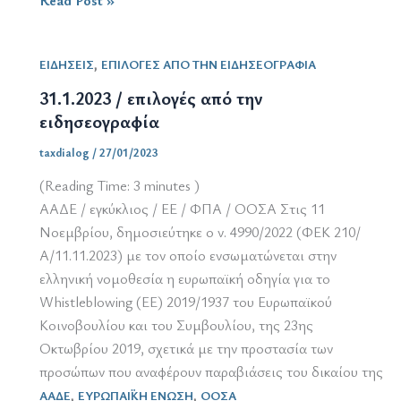
Read Post »
/
ψηφιακή
,
ΕΙΔΗΣΕΙΣ
ΕΠΙΛΟΓΕΣ ΑΠΟ ΤΗΝ ΕΙΔΗΣΕΟΓΡΑΦΙΑ
μετάβαση
στο
31.1.2023 / επιλογές από την
ΦΠΑ
ειδησεογραφία
taxdialog
/
27/01/2023
(Reading Time:
3
minutes )
ΑΑΔΕ / εγκύκλιος / ΕΕ / ΦΠΑ / ΟΟΣΑ Στις 11
Νοεμβρίου, δημοσιεύτηκε ο ν. 4990/2022 (ΦΕΚ 210/
Α/11.11.2023) με τον οποίο ενσωματώνεται στην
ελληνική νομοθεσία η ευρωπαϊκή οδηγία για το
Whistleblowing (ΕΕ) 2019/1937 του Ευρωπαϊκού
Κοινοβουλίου και του Συμβουλίου, της 23ης
Οκτωβρίου 2019, σχετικά με την προστασία των
προσώπων που αναφέρουν παραβιάσεις του δικαίου της
,
,
ΑΑΔΕ
ΕΥΡΩΠΑΪΚΗ ΕΝΩΣΗ
ΟΟΣΑ