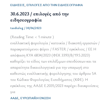
επιλογές
,
ΕΙΔΗΣΕΙΣ
ΕΠΙΛΟΓΕΣ ΑΠΟ ΤΗΝ ΕΙΔΗΣΕΟΓΡΑΦΙΑ
από
την
30.6.2023 / επιλογές από την
ειδησεογραφία
ειδησεογραφία
taxdialog
/
30/06/2023
(Reading Time:
< 1
minute )
εναλλακτική φορολογία / κατοικία / διακοπή εργασιών /
παρακρατούμενοι φόροι / FASTER / εγκύκλιος / ΕΕ Η
απόφαση ΚΥΑ 6834/2023 (ΦΕΚ 3393/Β/19.5.2023)
καθορίζει το είδος των επιλέξιμων επενδύσεων και τα
απαραίτητα δικαιολογητικά για την υπαγωγή στο
καθεστώς εναλλακτικής φορολόγησης του άρθρου 5Α
του Κώδικα Φορολογίας Εισοδήματος (ΚΦΕ). Η
εγκύκλιος της ΑΑΔΕ Ε.2035/2023 παρέχει διευκρινίσεις
για
,
ΑΑΔΕ
ΕΥΡΩΠΑΪΚΗ ΕΝΩΣΗ