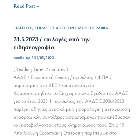
30.6.2023
Read Post »
/
επιλογές
,
ΕΙΔΗΣΕΙΣ
ΕΠΙΛΟΓΕΣ ΑΠΟ ΤΗΝ ΕΙΔΗΣΕΟΓΡΑΦΙΑ
από
την
31.5.2023 / επιλογές από την
ειδησεογραφία
ειδησεογραφία
taxdialog
/
31/05/2023
(Reading Time:
2
minutes )
ΑΑΔΕ / Ευρωπαϊκή Ένωση / εγκύκλιος / ΦΠΑ /
παραπομπή στο ΔΕΕ / κρυπτοστοιχεία
Δημοσιοποιήθηκε το Επιχειρησιακό Σχέδιο της ΑΑΔΕ
για το έτος 2023. Η εγκύκλιος της ΑΑΔΕ Ε.2036/2023
παρέχει οδηγίες σχετικά με τη φορολογική μεταχείριση
αναδρομικών συντάξεων ασφαλισμένων που απεβίωσαν
και καταβάλλονται στους κληρονόμους τους. Στις 19
Απριλίου, η Ευρωπαϊκή Επιτροπή παρέπεμψε στο