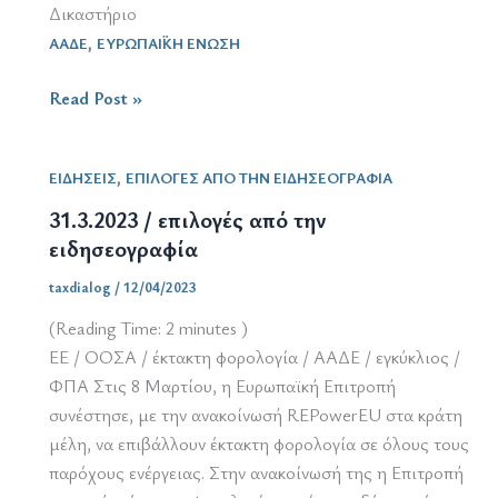
Δικαστήριο
,
ΑΑΔΕ
ΕΥΡΩΠΑΪΚΗ ΕΝΩΣΗ
31.5.2023
Read Post »
/
επιλογές
,
ΕΙΔΗΣΕΙΣ
ΕΠΙΛΟΓΕΣ ΑΠΟ ΤΗΝ ΕΙΔΗΣΕΟΓΡΑΦΙΑ
από
την
31.3.2023 / επιλογές από την
ειδησεογραφία
ειδησεογραφία
taxdialog
/
12/04/2023
(Reading Time:
2
minutes )
ΕΕ / ΟΟΣΑ / έκτακτη φορολογία / ΑΑΔΕ / εγκύκλιος /
ΦΠΑ Στις 8 Μαρτίου, η Ευρωπαϊκή Επιτροπή
συνέστησε, με την ανακοίνωσή REPowerEU στα κράτη
μέλη, να επιβάλλουν έκτακτη φορολογία σε όλους τους
παρόχους ενέργειας. Στην ανακοίνωσή της η Επιτροπή