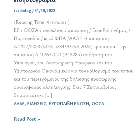
taxdialog
/
31/10/2023
(Reading Time:
4
minutes )
ΕΕ / ΟΟΣΑ / εγκύκλιος / απόφαση / EconPol / νόμος /
Πορτογαλία / κενό ΦΠΑ /ΑΑΔΕ Η απόφαση
Α.1117/2023 (ΦΕΚ 5234/Β/29.8.2023) τροποποιεί την
απόφαση Α.1069/2023 (Β’ 3285) απόφαση του
Υπουργού, του Αναπληρωτή Υπουργού και του
Υφυπουργού Οικονομικών για τον καθορισμό του τύπου
και του περιεχόμενου της δήλωσης προσωρινής
συνεισφοράς αλληλεγγύης. Στις 7 Σεπτεμβρίου,
δημοσιεύτηκε […]
,
,
,
ΑΑΔΕ
ΕΙΔΗΣΕΙΣ
ΕΥΡΩΠΑΪΚΗ ΕΝΩΣΗ
ΟΟΣΑ
31.10.2023
Read Post »
/
επιλογές