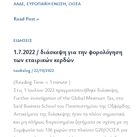
,
,
ΑΑΔΕ
ΕΥΡΩΠΑΪΚΗ ΕΝΩΣΗ
ΟΟΣΑ
31.10.2022
Read Post »
/
επιλογές
ΕΙΔΗΣΕΙΣ
από
την
1.7.2022 / διάσκεψη για την φορολόγηση
ειδησεογραφία
των εταιρικών κερδών
taxdialog
/
22/10/2022
(Reading Time:
< 1
minute )
Στις 1 Ιουλίου 2022 πραγματοποιήθηκε διάσκεψη,
Further investigation of the Global Minimum Tax, στο
Saïd Business School του Πανεπιστημίου της Οξφόρδης.
Αντικείμενο της διάσκεψης ήταν τα πλέον σημαντικά
και μη πλήρως διερευνημένα ζητήματα σε σχέση με τη
Συμφωνία των 136 χωρών στο πλαίσιο G20/ΟΟΣΑ για