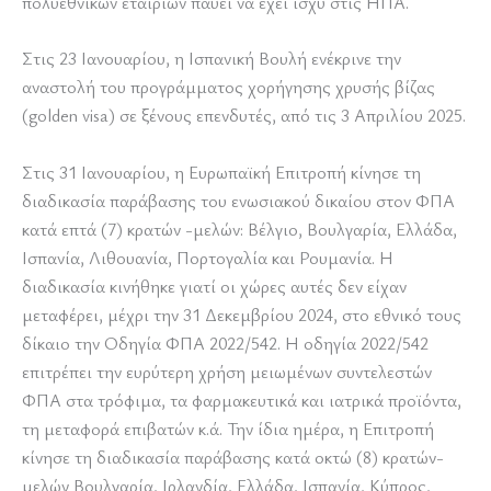
πολυεθνικών εταιριών παύει να έχει ισχύ στις ΗΠΑ.
Στις 23 Ιανουαρίου, η Ισπανική Βουλή ενέκρινε την
αναστολή του προγράμματος χορήγησης χρυσής βίζας
(golden visa) σε ξένους επενδυτές, από τις 3 Απριλίου 2025.
Στις 31 Ιανουαρίου, η Ευρωπαϊκή Επιτροπή κίνησε τη
διαδικασία παράβασης του ενωσιακού δικαίου στον ΦΠΑ
κατά επτά (7) κρατών -μελών: Βέλγιο, Βουλγαρία, Ελλάδα,
Ισπανία, Λιθουανία, Πορτογαλία και Ρουμανία. Η
διαδικασία κινήθηκε γιατί οι χώρες αυτές δεν είχαν
μεταφέρει, μέχρι την 31 Δεκεμβρίου 2024, στο εθνικό τους
δίκαιο την Οδηγία ΦΠΑ 2022/542. Η οδηγία 2022/542
επιτρέπει την ευρύτερη χρήση μειωμένων συντελεστών
ΦΠΑ στα τρόφιμα, τα φαρμακευτικά και ιατρικά προϊόντα,
τη μεταφορά επιβατών κ.ά. Την ίδια ημέρα, η Επιτροπή
κίνησε τη διαδικασία παράβασης κατά οκτώ (8) κρατών-
μελών Βουλγαρία, Ιρλανδία, Ελλάδα, Ισπανία, Κύπρος,