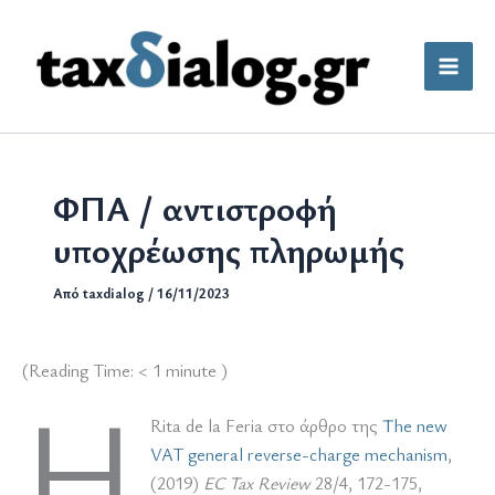
Μετάβαση
στο
περιεχόμενο
ΦΠΑ / αντιστροφή
υποχρέωσης πληρωμής
Από
taxdialog
/
16/11/2023
(Reading Time:
< 1
minute )
Η
Rita de la Feria στο άρθρο της
The new
VAT general reverse-charge mechanism
,
(2019)
EC Tax
Review
28/4, 172-175,