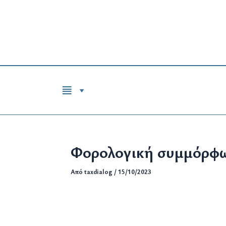
Μετάβαση
στο
περιεχόμενο
Φορολογική συμμόρφ
Από
taxdialog
/
15/10/2023