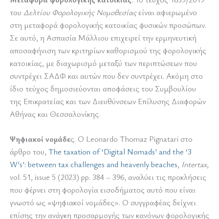
του
Δελτίου Φορολογικής Νομοθεσίας
είναι αφιερωμένο
στη μεταφορά φορολογικής κατοικίας φυσικών προσώπων.
Σε αυτό, η Ασπασία Μάλλιου επιχειρεί την ερμηνευτική
αποσαφήνιση των κριτηρίων καθορισμού της φορολογικής
κατοικίας, με διαχωρισμό μεταξύ των περιπτώσεων που
συντρέχει ΣΑΔΦ και αυτών που δεν συντρέχει. Ακόμη στο
ίδιο τεύχος δημοσιεύονται αποφάσεις του Συμβουλίου
της Επικρατείας και των Διευθύνσεων Επίλυσης Διαφορών
Αθήνας και Θεσσαλονίκης.
Ψηφιακοί νομάδε
ς. Ο Leonardo Thomaz Pignatari στο
άρθρο του,
The taxation of ‘Digital Nomads’ and the ‘3
W’s’: between tax challenges and heavenly beaches
,
Intertax
,
vol. 51, issue 5 (2023) pp. 384 – 396, αναλύει τις προκλήσεις
που φέρνει στη φορολογία εισοδήματος αυτό που είναι
γνωστό ως «ψηφιακοί νομάδες». Ο συγγραφέας δείχνει
επίσης την ανάγκη προσαρμογής των κανόνων φορολογικής