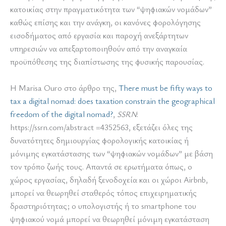
κατοικίας στην πραγματικότητα των “ψηφιακών νομάδων”
καθώς επίσης και την ανάγκη, οι κανόνες φορολόγησης
εισοδήματος από εργασία και παροχή ανεξάρτητων
υπηρεσιών να απεξαρτοποιηθούν από την αναγκαία
προϋπόθεσης της διαπίστωσης της φυσικής παρουσίας.
Η Marisa Ouro στο άρθρο της,
There must be fifty ways to
tax a digital nomad: does taxation constrain the geographical
freedom of the digital nomad?
,
SSRN
:
https://ssrn.com/abstract =4352563, εξετάζει όλες της
δυνατότητες δημιουργίας φορολογικής κατοικίας ή
μόνιμης εγκατάστασης των “ψηφιακών νομάδων” με βάση
τον τρόπο ζωής τους. Απαντά σε ερωτήματα όπως, ο
χώρος εργασίας, δηλαδή ξενοδοχεία και οι χώροι Airbnb,
μπορεί να θεωρηθεί σταθερός τόπος επιχειρηματικής
δραστηριότητας; ο υπολογιστής ή το smartphone του
ψηφιακού νομά μπορεί να θεωρηθεί μόνιμη εγκατάσταση