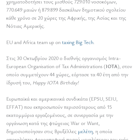
χρηματοδοτήσει τους μισθούς 729.010 νοσοκόμων,
770.649 μαιών ή 879.899 δασκάλων δημοτικού σχολείου
κάθε χρόνο σε 20 χώρες της Αφρικής, της Ασίας και της
Νότιας Αμερικής.
EU and Africa team up on
taxing Big Tech
.
Στις 30 Οκτωβρίου 2020 ο διεθνής οργανισμός Intra-
European Organisation of Tax Administrations (
IOTA
), στον
οποίο συμμετέχουν 44 χώρες, εόρτασε τα 40 έτη από την
ίδρυσή του,
Happy IOTA Birthday!
Ευρωπαϊκά και αμερικανικά συνδικάτα (EPSU, SEIU,
EFFAT) που εκπροσωπούν περισσότερους από 15
εκατομμύρια εργαζομένους, σε συνεργασία με την
οργάνωση κατά της φτώχειας War or Want,
δημοσιοποίησαν στις Βρυξέλλες
μελέτη
, η οποία
αποκαλύπτει φοροαποφυγή ποσού μεγαλύτερου του ενός