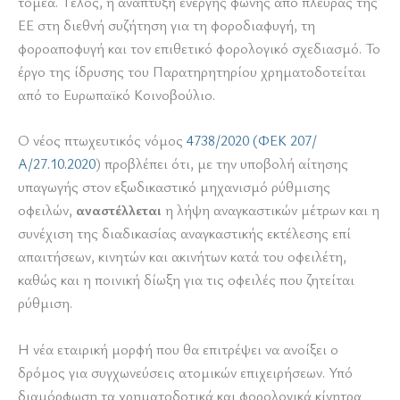
τομέα. Τέλος, η ανάπτυξη ενεργής φωνής από πλευράς της
ΕΕ στη διεθνή συζήτηση για τη φοροδιαφυγή, τη
φοροαποφυγή και τον επιθετικό φορολογικό σχεδιασμό. Το
έργο της ίδρυσης του Παρατηρητηρίου χρηματοδοτείται
από το Ευρωπαϊκό Κοινοβούλιο.
Ο νέος πτωχευτικός νόμος
4738/2020 (ΦΕΚ 207/
Α/27.10.2020
) προβλέπει ότι, με την υποβολή αίτησης
υπαγωγής στον εξωδικαστικό μηχανισμό ρύθμισης
οφειλών,
αναστέλλεται
η λήψη αναγκαστικών μέτρων και η
συνέχιση της διαδικασίας αναγκαστικής εκτέλεσης επί
απαιτήσεων, κινητών και ακινήτων κατά του οφειλέτη,
καθώς και η ποινική δίωξη για τις οφειλές που ζητείται
ρύθμιση.
Η νέα εταιρική μορφή που θα επιτρέψει να ανοίξει ο
δρόμος για συγχωνεύσεις ατομικών επιχειρήσεων. Υπό
διαμόρφωση τα χρηματοδοτικά και φορολογικά κίνητρα