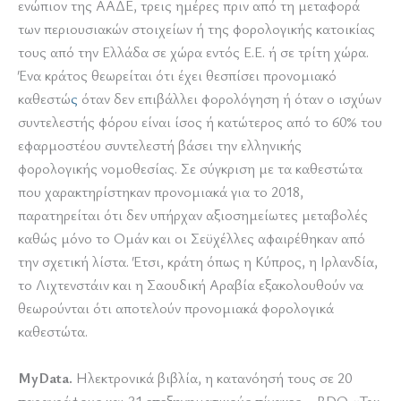
ενώπιον της ΑΑΔΕ, τρεις ημέρες πριν από τη μεταφορά
των περιουσιακών στοιχείων ή της φορολογικής κατοικίας
τους από την Ελλάδα σε χώρα εντός Ε.Ε. ή σε τρίτη χώρα.
Ένα κράτος θεωρείται ότι έχει θεσπίσει προνομιακό
καθεστώ
ς
όταν δεν επιβάλλει φορολόγηση ή όταν ο ισχύων
συντελεστής φόρου είναι ίσος ή κατώτερος από το 60% του
εφαρμοστέου συντελεστή βάσει την ελληνικής
φορολογικής νομοθεσίας. Σε σύγκριση με τα καθεστώτα
που χαρακτηρίστηκαν προνομιακά για το 2018,
παρατηρείται ότι δεν υπήρχαν αξιοσημείωτες μεταβολές
καθώς μόνο το Ομάν και οι Σεϋχέλλες αφαιρέθηκαν από
την σχετική λίστα. Έτσι, κράτη όπως η Κύπρος, η Ιρλανδία,
το Λιχτενστάιν και η Σαουδική Αραβία εξακολουθούν να
θεωρούνται ότι αποτελούν προνομιακά φορολογικά
καθεστώτα.
MyData.
Ηλεκτρονικά βιβλία, η κατανόησή τους σε 20
παραγράφους και 31 επεξηγηματικούς πίνακες – BDO «Tax