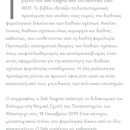
I
βιβλίο του Sieb Kingma από τον εκδοτικό οίκο
IBDF. Το βιβλίο εξετάζει τη διεπιστημονική
προσέγγιση που συνδέει τους τομείς του διεθνούς
φορολογικού δικαίου και των διεθνών σχέσεων. Αναλύει
έννοιες διεθνών σχέσεων όπως κυριαρχία και διεθνές
καθεστώς, που υιοθετούνται από τη διεθνή φορολογία.
Προσεγγίζει συστηματικά θεωρίες των διεθνών σχέσεων
όπως νεοφιλελευθερισμός και κονστρουκτιβισμός όταν
αυτές εφαρμόζονται για την κατανόηση των διεθνών
σχέσεων φορολογίας εισοδήματος. Η όλη ανάλυση και
προσέγγιση γίνεται σε προσιτό ύφος έτσι ώστε να είναι
κατανοητή από τους μη ειδικούς των πολιτικών επιστημών.
Ο συγγραφέας: ο Sieb Kingma απέκτησε το διδακτορικό του
δίπλωμα στη Νομική Σχολή του Πανεπιστημίου του
Μάαστριχτ στις 18 Οκτωβρίου 2019. Είναι κάτοχος
μεταπτυχιακού τίτλου στο φορολογικό δίκαιο από το ίδιο
πανεπιστήμιο. Ο Sieb εργάζεται ως καθηγητής