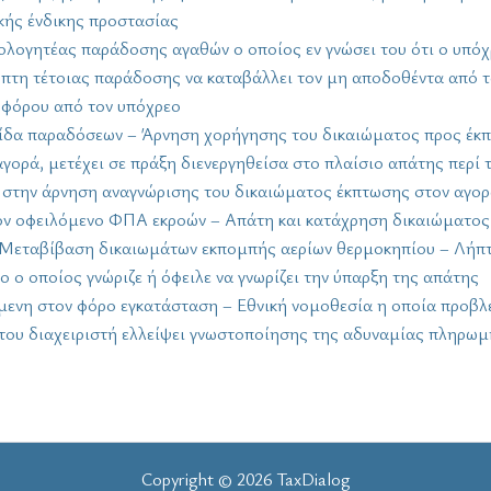
κής ένδικης προστασίας
ολογητέας παράδοσης αγαθών ο οποίος εν γνώσει του ότι ο υπόχ
πτη τέτοιας παράδοσης να καταβάλλει τον μη αποδοθέντα από τ
 φόρου από τον υπόχρεο
σίδα παραδόσεων – Άρνηση χορήγησης του δικαιώματος προς έκπτ
 αγορά, μετέχει σε πράξη διενεργηθείσα στο πλαίσιο απάτης περί
στην άρνηση αναγνώρισης του δικαιώματος έκπτωσης στον αγορασ
 τον οφειλόμενο ΦΠΑ εκροών – Απάτη και κατάχρηση δικαιώματος
) – Μεταβίβαση δικαιωμάτων εκπομπής αερίων θερμοκηπίου – Λήπ
 ο οποίος γνώριζε ή όφειλε να γνωρίζει την ύπαρξη της απάτης
μενη στον φόρο εγκατάσταση – Εθνική νομοθεσία η οποία προβλέ
 του διαχειριστή ελλείψει γνωστοποίησης της αδυναμίας πληρω
Copyright © 2026 TaxDialog