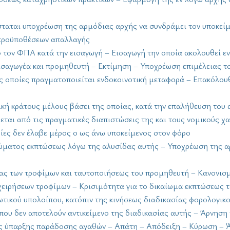
ίσταται υποχρέωση της αρμόδιας αρχής να συνδράμει τον υποκεί
 προϋποθέσεων απαλλαγής
από τον ΦΠΑ κατά την εισαγωγή – Εισαγωγή την οποία ακολουθεί 
ισαγωγέα και προμηθευτή – Εκτίμηση – Υποχρέωση επιμέλειας τ
τις οποίες πραγματοποιείται ενδοκοινοτική μεταφορά – Επακόλ
τική κράτους μέλους βάσει της οποίας, κατά την επαλήθευση το
ται από τις πραγματικές διαπιστώσεις της και τους νομικούς χ
οίες δεν έλαβε μέρος ο ως άνω υποκείμενος στον φόρο
ιώματος εκπτώσεως λόγω της αλυσίδας αυτής – Υποχρέωση της α
τας των τροφίμων και ταυτοποιήσεως του προμηθευτή – Κανονισμ
ιχειρήσεων τροφίμων – Κρισιμότητα για το δικαίωμα εκπτώσεως
ωτικού υπολοίπου, κατόπιν της κινήσεως διαδικασίας φορολογικ
 που δεν αποτελούν αντικείμενο της διαδικασίας αυτής – Άρνηση
έσεις ύπαρξης παράδοσης αγαθών – Απάτη – Απόδειξη – Κύρωση 