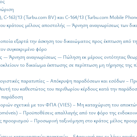
ος
νώριση
), C‑163/13 (Turbu.com BV) και C‑164/13 (Turbu.com Mobile Pho
 του κράτους μέλους αποστολής — Άρνηση αναγνωρίσεως των δι
η οποία εξαρτά την άσκηση του δικαιώματος προς έκπτωση από τ
ον συγκεκριμένο φόρο
ς — Άρνηση αναγνωρίσεως — Πώληση εκ μέρους οντότητας θεω
 αποκλείουν το δικαίωμα έκπτωσης σε περίπτωση μη τήρησης της 
ογιστικές παρατυπίες – Απόκρυψη παραδόσεων και εσόδων – Πρ
ευτή του καθεστώτος του περιθωρίου κέρδους κατά την παράδοση
ν παράδοση
φοριών σχετικά με τον ΦΠΑ (VIES) – Μη καταχώριση του αποκ
tomóveis) – Προϋποθέσεις απαλλαγής από τον φόρο της ενδοκοιν
ς προορισμού – Προσωρινή ταξινόμηση στο κράτος μέλος προορ
ύσεως καταχρηστικών πρακτικών – Εφαρμογή της εν λόγω αρχής σ