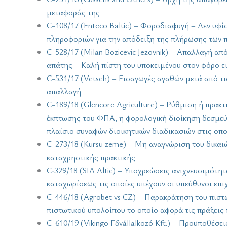
μεταφοράς της
C-108/17 (Enteco Baltic) – Φοροδιαφυγή – Δεν υφ
πληροφοριών για την απόδειξη της πλήρωσης των
C-528/17 (Milan Bozicevic Jezovnik) – Απαλλαγή 
απάτης – Καλή πίστη του υποκειμένου στον φόρο ε
C-531/17 (Vetsch) – Εισαγωγές αγαθών μετά από 
απαλλαγή
C-189/18 (Glencore Agriculture) – Ρύθμιση ή πρακ
έκπτωσης του ΦΠΑ, η φορολογική διοίκηση δεσμεύε
πλαίσιο συναφών διοικητικών διαδικασιών στις οπ
C-273/18 (Kursu zeme) – Μη αναγνώριση του δικα
καταχρηστικής πρακτικής
C‑329/18 (SIA Altic) – Υποχρεώσεις ανιχνευσιμότη
καταχωρίσεως τις οποίες υπέχουν οι υπεύθυνοι επ
C-446/18 (Agrobet vs CZ) – Παρακράτηση του πιστ
πιστωτικού υπολοίπου το οποίο αφορά τις πράξεις
C-610/19 (Vikingo Fővállalkozó Kft.) – Προϋποθ