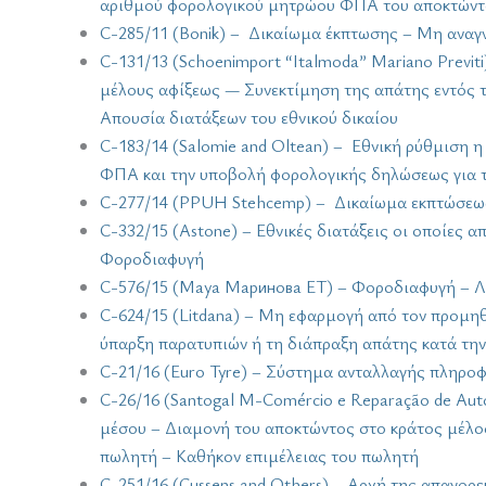
αριθμού φορολογικού μητρώου ΦΠΑ του αποκτώντ
C-285/11 (Bonik) – Δικαίωμα έκπτωσης – Μη αναγ
C-131/13 (Schoenimport “Italmoda” Mariano Previti
μέλους αφίξεως — Συνεκτίμηση της απάτης εντός
Απουσία διατάξεων του εθνικού δικαίου
C-183/14 (Salomie and Oltean) – Εθνική ρύθμιση 
ΦΠΑ και την υποβολή φορολογικής δηλώσεως για τ
C-277/14 (PPUH Stehcemp) – Δικαίωμα εκπτώσεω
C-332/15 (Astone) – Εθνικές διατάξεις οι οποίες
Φοροδιαφυγή
C-576/15 (Маya Маринова ET) – Φοροδιαφυγή – Λ
C-624/15 (Litdana) – Μη εφαρμογή από τον προμηθ
ύπαρξη παρατυπιών ή τη διάπραξη απάτης κατά τη
C-21/16 (Euro Tyre) – Σύστημα ανταλλαγής πληρο
C-26/16 (Santogal M-Comércio e Reparação de Au
μέσου – Διαμονή του αποκτώντος στο κράτος μέλο
πωλητή – Καθήκον επιμέλειας του πωλητή
C-251/16 (Cussens and Others) – Αρχή της απαγορε