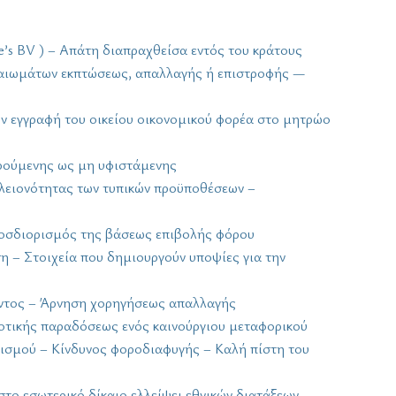
ne’s BV ) – Απάτη διαπραχθείσα εντός του κράτους
καιωμάτων εκπτώσεως, απαλλαγής ή επιστροφής —
ην εγγραφή του οικείου οικονομικού φορέα στο μητρώο
ρούμενης ως μη υφιστάμενης
πλειονότητας των τυπικών προϋποθέσεων –
οσδιορισμός της βάσεως επιβολής φόρου
 – Στοιχεία που δημιουργούν υποψίες για την
τώντος – Άρνηση χορηγήσεως απαλλαγής
οτικής παραδόσεως ενός καινούργιου μεταφορικού
ισμού – Κίνδυνος φοροδιαφυγής – Καλή πίστη του
το εσωτερικό δίκαιο ελλείψει εθνικών διατάξεων